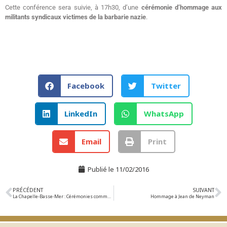
Cette conférence sera suivie, à 17h30, d’une
cérémonie d’hommage aux
militants syndicaux victimes de la barbarie nazie
.
Facebook
Twitter
LinkedIn
WhatsApp
Email
Print
Publié le
11/02/2016
PRÉCÉDENT
SUIVANT
La Chapelle-Basse-Mer : Cérémonies commémoratives du 73e anniversaire de l’exécution des Résistants
Hommage à Jean de Neyman