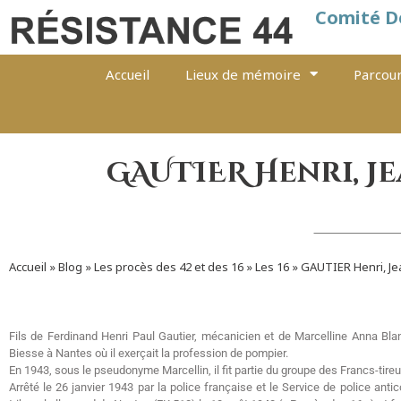
Comité D
Accueil
Lieux de mémoire
Parcour
GAUTIER Henri, Je
Accueil
»
Blog
»
Les procès des 42 et des 16
»
Les 16
»
GAUTIER Henri, Je
Fils de Ferdinand Henri Paul Gautier, mécanicien et de Marcelline Anna Blan
Biesse à Nantes où il exerçait la profession de pompier.
En 1943, sous le pseudonyme Marcellin, il fit partie du groupe des Francs-tireu
Arrêté le 26 janvier 1943 par la police française et le Service de police anti