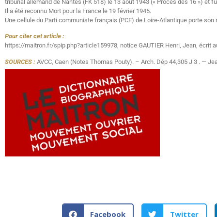
tribunal allemand de Nantes (FK 518) le 13 août 1943 (« Procès des 16 ») et fu
Il a été reconnu Mort pour la France le 19 février 1945.
Une cellule du Parti communiste français (PCF) de Loire-Atlantique porte son
Pour citer cet article :
https://maitron.fr/spip.php?article159978, notice GAUTIER Henri, Jean, écrit 
SOURCES :
AVCC, Caen (Notes Thomas Pouty). – Arch. Dép 44,305 J 3 . — Jean
Facebook
Twitter