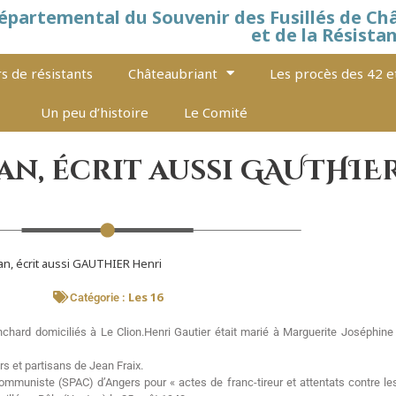
épartemental du Souvenir des Fusillés de Ch
et de la Résista
s de résistants
Châteaubriant
Les procès des 42 e
Un peu d’histoire
Le Comité
an, écrit aussi GAUTHIE
an, écrit aussi GAUTHIER Henri
Les 16
Catégorie :
chard domiciliés à Le Clion.Henri Gautier était marié à Marguerite Joséphine 
rs et partisans de Jean Fraix.
communiste (SPAC) d’Angers pour « actes de franc-tireur et attentats contre les 