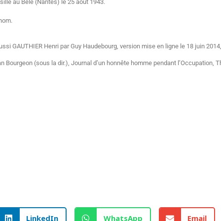
sillé au Bêle (Nantes) le 25 août 1943.
 nom.
aussi GAUTHIER Henri par Guy Haudebourg, version mise en ligne le 18 juin 2014, 
 Bourgeon (sous la dir.), Journal d’un honnête homme pendant l’Occupation, Th
LinkedIn
WhatsApp
Email