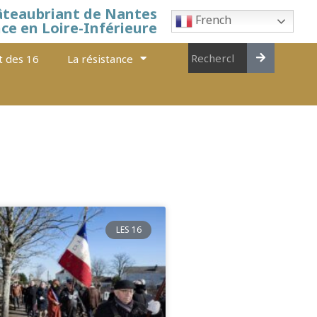
âteaubriant de Nantes
French
nce en Loire-Inférieure
t des 16
La résistance
LES 16