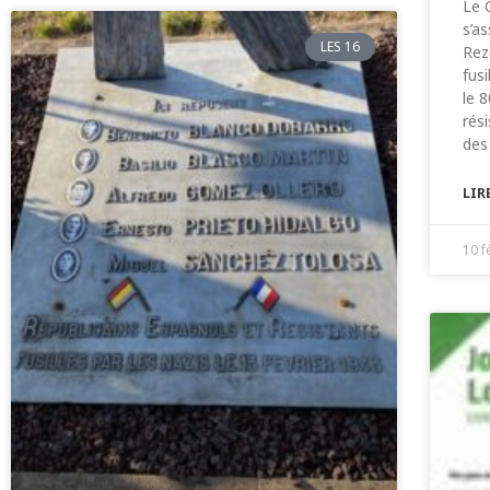
Le 
s’as
LES 16
Rez
fus
le 
rés
des
LIR
10 f