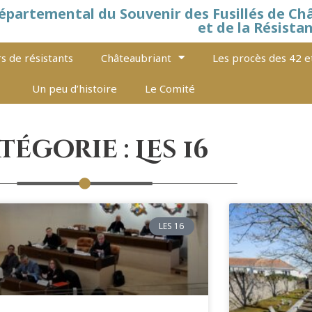
épartemental du Souvenir des Fusillés de Ch
et de la Résista
s de résistants
Châteaubriant
Les procès des 42 e
Un peu d’histoire
Le Comité
tégorie : Les 16
LES 16