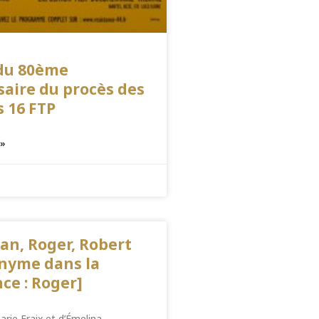
 du 80ème
saire du procès des
s 16 FTP
 »
an, Roger, Robert
nyme dans la
ce : Roger]
arie Fraix et d’Émelina