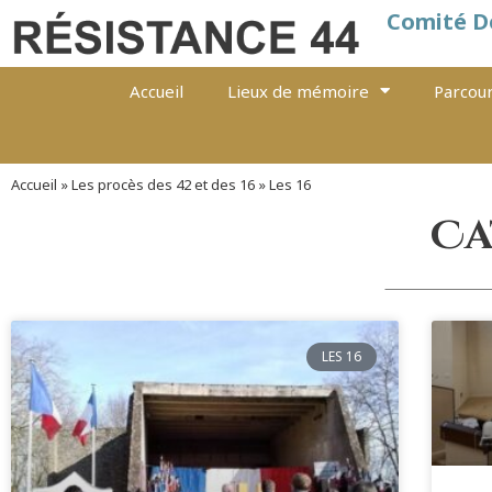
Comité D
Accueil
Lieux de mémoire
Parcour
Accueil
»
Les procès des 42 et des 16
»
Les 16
Ca
LES 16