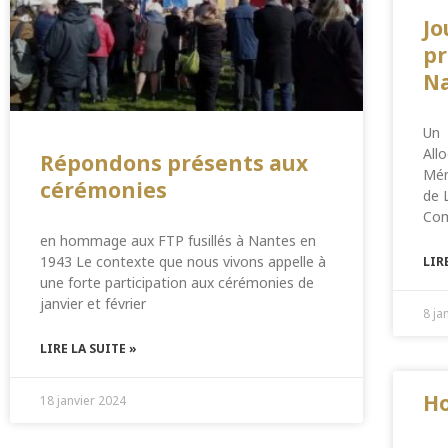
Jo
pr
Na
Un 
All
Répondons présents aux
Mén
cérémonies
de 
Com
en hommage aux FTP fusillés à Nantes en
1943 Le contexte que nous vivons appelle à
LIR
une forte participation aux cérémonies de
janvier et février
8 ja
LIRE LA SUITE »
H
18 janvier 2024