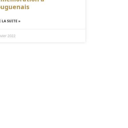
ouguenais
E LA SUITE »
nvier 2022