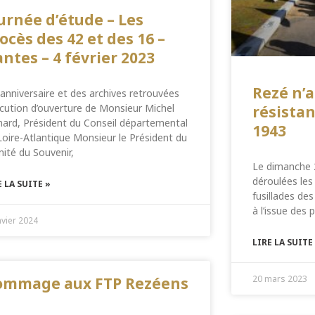
urnée d’étude – Les
ocès des 42 et des 16 –
ntes – 4 février 2023
Rezé n’a
anniversaire et des archives retrouvées
ocution d’ouverture de Monsieur Michel
résistan
ard, Président du Conseil départemental
1943
Loire-Atlantique Monsieur le Président du
ité du Souvenir,
Le dimanche 2
déroulées le
E LA SUITE »
fusillades des
à l’issue des 
nvier 2024
LIRE LA SUITE
20 mars 2023
ommage aux FTP Rezéens