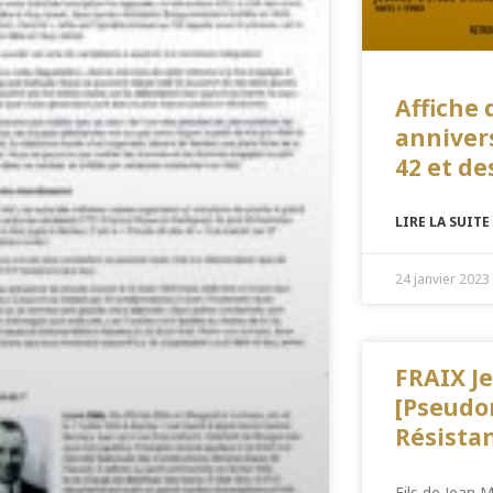
Affiche
anniver
42 et de
LIRE LA SUITE
24 janvier 2023
FRAIX Je
[Pseudo
Résistan
Fils de Jean M