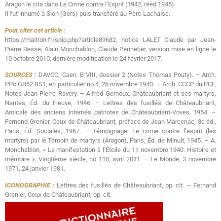
Aragon le cita dans Le Crime contre l’Esprit (1942, rééd 1945).
Il fut inhumé à Sion (Gers) puis transféré au Père-Lachaise.
Pour citer cet article :
https://maitron.fr/spip.php?article89682, notice LALET Claude par Jean-
Pierre Besse, Alain Monchablon, Claude Pennetier, version mise en ligne le
10 octobre 2010, dernière modification le 24 février 2017.
SOURCES :
DAVCC, Caen, B VIII, dossier 2 (Notes Thomas Pouty). – Arch.
PPo GB52 BS1, en particulier no 4, 26 novembre 1940. – Arch. CCCP du PCF,
Notes Jean-Pierre Ravery. – Alfred Gernoux, Châteaubriant et ses martyrs,
Nantes, Éd. du Fleuve, 1946. – Lettres des fusillés de Châteaubriant,
Amicale des anciens internés patriotes de Châteaubriant-Voves, 1954. –
Fernand Grenier, Ceux de Châteaubriant, préface de Jean Marcenac, 3e éd.,
Paris, Éd. Sociales, 1967. – Témoignage. Le crime contre l’esprit (les
martyrs) par le Témoin de martyrs (Aragon), Paris, Éd. de Minuit, 1945. – A.
Monchablon, « La manifestation à l’Étoile du 11 novembre 1940. Histoire et
mémoire », Vingtième siècle, no 110, avril 2011. – Le Monde, 3 novembre
1971, 24 janvier 1981.
ICONOGRAPHIE :
Lettres des fusillés de Châteaubriant, op. cit. — Fernand
Grenier, Ceux de Châteaubriant, op. cit.