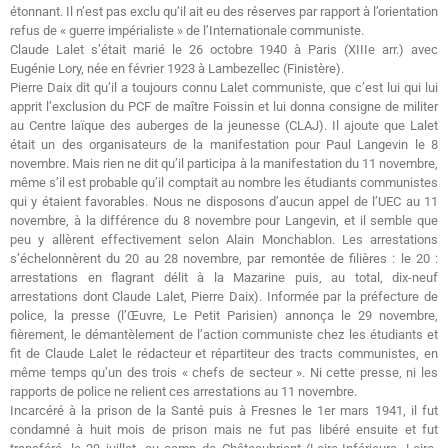
étonnant. Il n’est pas exclu qu’il ait eu des réserves par rapport à l’orientation
refus de « guerre impérialiste » de l’Internationale communiste.
Claude Lalet s’était marié le 26 octobre 1940 à Paris (XIIIe arr.) avec
Eugénie Lory, née en février 1923 à Lambezellec (Finistère).
Pierre Daix dit qu’il a toujours connu Lalet communiste, que c’est lui qui lui
apprit l’exclusion du PCF de maître Foissin et lui donna consigne de militer
au Centre laïque des auberges de la jeunesse (CLAJ). Il ajoute que Lalet
était un des organisateurs de la manifestation pour Paul Langevin le 8
novembre. Mais rien ne dit qu’il participa à la manifestation du 11 novembre,
même s’il est probable qu’il comptait au nombre les étudiants communistes
qui y étaient favorables. Nous ne disposons d’aucun appel de l’UEC au 11
novembre, à la différence du 8 novembre pour Langevin, et il semble que
peu y allèrent effectivement selon Alain Monchablon. Les arrestations
s’échelonnèrent du 20 au 28 novembre, par remontée de filières : le 20 :
arrestations en flagrant délit à la Mazarine puis, au total, dix-neuf
arrestations dont Claude Lalet, Pierre Daix). Informée par la préfecture de
police, la presse (l’Œuvre, Le Petit Parisien) annonça le 29 novembre,
fièrement, le démantèlement de l’action communiste chez les étudiants et
fit de Claude Lalet le rédacteur et répartiteur des tracts communistes, en
même temps qu’un des trois « chefs de secteur ». Ni cette presse, ni les
rapports de police ne relient ces arrestations au 11 novembre.
Incarcéré à la prison de la Santé puis à Fresnes le 1er mars 1941, il fut
condamné à huit mois de prison mais ne fut pas libéré ensuite et fut