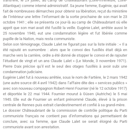
transféré, le 29 juillet, au camp de Châteaubriant (Loire-Inférieure, Loire-
Atlantique) comme interné administratif. Sa jeune femme, Eugénie, qui avait
fait de nombreuses démarches pour obtenir sa libération, reçut du ministère
de l’Intérieur une lettre l’informant de la sortie prochaine de son mari le 23
octobre 1941 ; elle se présenta ce jour-là au camp de Châteaubriant où elle
apprit que son mari avait été fusillé la veille. Eugénie Lalet, arrêtée aussi le
25 novembre 1940, eut une condamnation légère et fut libérée comme
pupille de la Nation, mais resta communiste.
Selon son témoignage, Claude Lalet ne figurait pas sur la liste initiale : « Il a
été rajouté en surnombre : alors que le convoi des fusillés était déjà en
marche vers la carrière, ordre a été donné de stopper le convoi et de rajouter
l’étudiant de vingt et un ans Claude Lalet » (Le Monde, 3 novembre 1971).
Pierre Daix précise qu’il est le seul des otages fusillés à avoir subi une
condamnation judiciaire.
Eugénie Lalet fut à nouveau arrêtée, sous le nom de Fartière, le 2 mars 1942
(une autre source dit 4 avril 1942) dans l’affaire dite des « services publics »
avec son nouveau compagnon Robert-Henri Fournier (né le 12 octobre 1917)
et déportée le 22 mai 1944. Fournier mourut à Güsen (Autriche) le 5 mai
1945. Elle eut de Fournier un enfant prénommé Claude, élevé à la prison
centrale de Rennes puis extrait clandestinement et confié à sa grand-mère.
Le dossier Châteaubriant de la commission de contrôle politique du Parti
communiste français ne contient pas d’informations qui permettaient de
conclure, avec sa femme, que Claude Lalet se serait éloigné du Parti
communiste avant son arrestation.