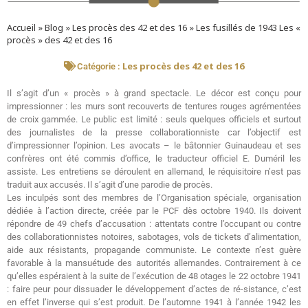
Accueil
»
Blog
»
Les procès des 42 et des 16
»
Les fusillés de 1943 Les «
procès » des 42 et des 16
Les procès des 42 et des 16
Catégorie :
Il s’agit d’un « procès » à grand spectacle. Le décor est conçu pour
impressionner : les murs sont recouverts de tentures rouges agrémentées
de croix gammée. Le public est limité : seuls quelques officiels et surtout
des journalistes de la presse collaborationniste car l’objectif est
d’impressionner l’opinion. Les avocats – le bâtonnier Guinaudeau et ses
confrères ont été commis d’office, le traducteur officiel E. Duméril les
assiste. Les entretiens se déroulent en allemand, le réquisitoire n’est pas
traduit aux accusés. Il s’agit d’une parodie de procès.
Les inculpés sont des membres de l’Organisation spéciale, organisation
dédiée à l’action directe, créée par le PCF dès octobre 1940. Ils doivent
répondre de 49 chefs d’accusation : attentats contre l’occupant ou contre
des collaborationnistes notoires, sabotages, vols de tickets d’alimentation,
aide aux résistants, propagande communiste. Le contexte n’est guère
favorable à la mansuétude des autorités allemandes. Contrairement à ce
qu’elles espéraient à la suite de l’exécution de 48 otages le 22 octobre 1941
: faire peur pour dissuader le développement d’actes de ré-sistance, c’est
en effet l’inverse qui s’est produit. De l’automne 1941 à l’année 1942 les