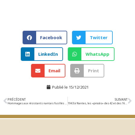
Facebook
Twitter
LinkedIn
WhatsApp
Email
Print
Publié le
15/12/2021
PRÉCÉDENT
SUIVANT
Hommages aux résistants nantais fusillés à l’issue des « procès » des 42 et des 16 (1943)
1943 à Nantes, les «procès» des 42 et des 16 FTP