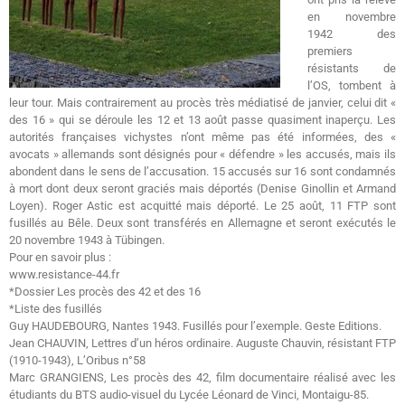
en novembre
1942 des
premiers
résistants de
l’OS, tombent à
leur tour. Mais contrairement au procès très médiatisé de janvier, celui dit «
des 16 » qui se déroule les 12 et 13 août passe quasiment inaperçu. Les
autorités françaises vichystes n’ont même pas été informées, des «
avocats » allemands sont désignés pour « défendre » les accusés, mais ils
abondent dans le sens de l’accusation. 15 accusés sur 16 sont condamnés
à mort dont deux seront graciés mais déportés (Denise Ginollin et Armand
Loyen). Roger Astic est acquitté mais déporté. Le 25 août, 11 FTP sont
fusillés au Bêle. Deux sont transférés en Allemagne et seront exécutés le
20 novembre 1943 à Tübingen.
Pour en savoir plus :
www.resistance-44.fr
*Dossier Les procès des 42 et des 16
*Liste des fusillés
Guy HAUDEBOURG, Nantes 1943. Fusillés pour l’exemple. Geste Editions.
Jean CHAUVIN, Lettres d’un héros ordinaire. Auguste Chauvin, résistant FTP
(1910-1943), L’Oribus n°58
Marc GRANGIENS, Les procès des 42, film documentaire réalisé avec les
étudiants du BTS audio-visuel du Lycée Léonard de Vinci, Montaigu-85.