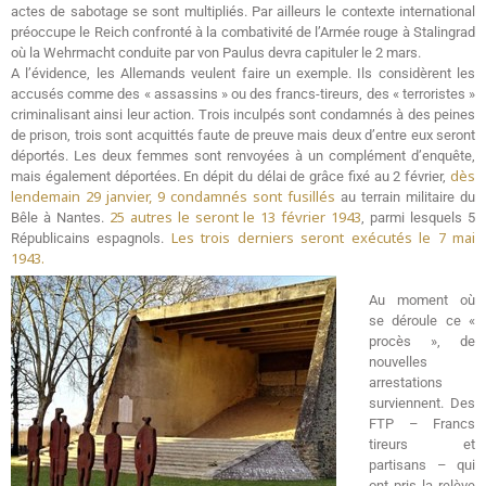
actes de sabotage se sont multipliés. Par ailleurs le contexte international
préoccupe le Reich confronté à la combativité de l’Armée rouge à Stalingrad
où la Wehrmacht conduite par von Paulus devra capituler le 2 mars.
A l’évidence, les Allemands veulent faire un exemple. Ils considèrent les
accusés comme des « assassins » ou des francs-tireurs, des « terroristes »
criminalisant ainsi leur action. Trois inculpés sont condamnés à des peines
de prison, trois sont acquittés faute de preuve mais deux d’entre eux seront
déportés. Les deux femmes sont renvoyées à un complément d’enquête,
dès
mais également déportées. En dépit du délai de grâce fixé au 2 février,
lendemain 29 janvier, 9 condamnés sont fusillés
au terrain militaire du
25 autres le seront le 13 février 1943
Bêle à Nantes.
, parmi lesquels 5
Les trois derniers seront exécutés le 7 mai
Républicains espagnols.
1943.
Au moment où
se déroule ce «
procès », de
nouvelles
arrestations
surviennent. Des
FTP – Francs
tireurs et
partisans – qui
ont pris la relève