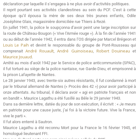
déclaration par laquelle il s’engagea à ne plus avoir d’activités politiques.
Il reprit pourtant ses activités clandestines au sein du PCF. C’est à cette
époque qu’il épousa la mère de ses deux très jeunes enfants, Odile
Joséphine Glais, magasinière domiciliée rue Thiers à Rezé.
En juillet 1941, la police le soupçonna d’avoir peint une large inscription sur
la route de Château-Bougon (« Vive l’Armée rouge »). À la fin de l’année 1941
ou au début de l’année 1942, il entra dans l’OS dirigée par Marcel Brégeon et
Louis Le Paih
et devint le responsable du groupe de Pont-Rousseau qui
André Rouault
André Guinoiseau
Robert Douineau
comprenait
,
,
et
Maurice Jouaud
.
Arrêté au mois d’août 1942 par le Service de police anticommuniste (SPAC),
il fut torturé au siège de la police nantaise, rue Garde-Dieu, et emprisonné à
la prison Lafayette de Nantes.
Le 28 janvier 1943, avec trente-six autres résistants, il fut condamné à mort
par le tribunal allemand de Nantes (« Procès des 42 ») pour avoir participé à
onze attentats. Au tribunal, il déclara avoir « agi en patriote français et non
en bandit ». Maurice Lagathu a été fusillé au Bêle le 29 janvier 1943.
Dans sa dernière lettre, datée du jour de son exécution, il écrivit : « Je meurs
en patriote pour une cause juste, j’ai foi à la victoire future. Vive la France,
vive le parti ».
Il fut alors enterré à Sautron.
Maurice Lagathu a été reconnu Mort pour la France le 16 février 1945, et
homologué lieutenant FFI.