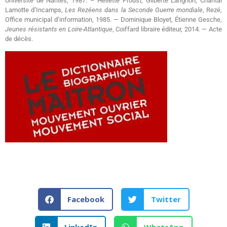
Université de Nantes, 1987. – Héliette Proust, Gilberte Larignon, Chantal
Lamotte d’Incamps,
Les Rezéens dans la Seconde Guerre mondiale
, Rezé,
Office municipal d’information, 1985. — Dominique Bloyet, Étienne Gesche,
Jeunes résistants en Loire-Atlantique
, Coiffard libraire éditeur, 2014. — Acte
de décès.
Facebook
Twitter
LinkedIn
WhatsApp