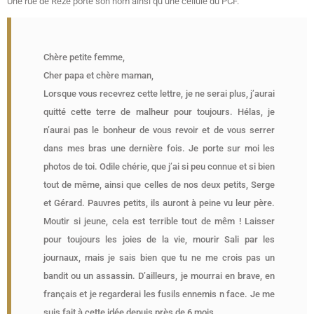
Une rue de Rezé porte son nom ainsi qu’une cellule du PCF.
Chère petite femme,
Cher papa et chère maman,
Lorsque vous recevrez cette lettre, je ne serai plus, j’aurai
quitté cette terre de malheur pour toujours. Hélas, je
n’aurai pas le bonheur de vous revoir et de vous serrer
dans mes bras une dernière fois. Je porte sur moi les
photos de toi. Odile chérie, que j’ai si peu connue et si bien
tout de même, ainsi que celles de nos deux petits, Serge
et Gérard. Pauvres petits, ils auront à peine vu leur père.
Moutir si jeune, cela est terrible tout de mêm ! Laisser
pour toujours les joies de la vie, mourir Sali par les
journaux, mais je sais bien que tu ne me crois pas un
bandit ou un assassin. D’ailleurs, je mourrai en brave, en
français et je regarderai les fusils ennemis n face. Je me
suis fait à cette idée depuis près de 6 mois.