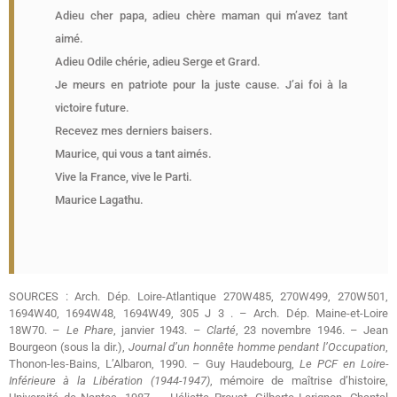
Adieu cher papa, adieu chère maman qui m’avez tant
aimé.
Adieu Odile chérie, adieu Serge et Grard.
Je meurs en patriote pour la juste cause. J’ai foi à la
victoire future.
Recevez mes derniers baisers.
Maurice, qui vous a tant aimés.
Vive la France, vive le Parti.
Maurice Lagathu.
SOURCES : Arch. Dép. Loire-Atlantique 270W485, 270W499, 270W501,
1694W40, 1694W48, 1694W49, 305 J 3 . – Arch. Dép. Maine-et-Loire
18W70. –
Le Phare
, janvier 1943. –
Clarté
, 23 novembre 1946. – Jean
Bourgeon (sous la dir.),
Journal d’un honnête homme pendant l’Occupation
,
Thonon-les-Bains, L’Albaron, 1990. – Guy Haudebourg,
Le PCF en Loire-
Inférieure à la Libération (1944-1947)
, mémoire de maîtrise d’histoire,