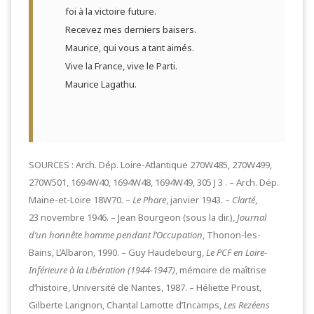
foi à la victoire future.
Recevez mes derniers baisers.
Maurice, qui vous a tant aimés.
Vive la France, vive le Parti.
Maurice Lagathu.
SOURCES : Arch. Dép. Loire-Atlantique 270W485, 270W499,
270W501, 1694W40, 1694W48, 1694W49, 305 J 3 . – Arch. Dép.
Maine-et-Loire 18W70. –
Le Phare
, janvier 1943. –
Clarté
,
23 novembre 1946. – Jean Bourgeon (sous la dir.),
Journal
d’un honnête homme pendant l’Occupation
, Thonon-les-
Bains, L’Albaron, 1990. – Guy Haudebourg,
Le PCF en Loire-
Inférieure à la Libération (1944-1947)
, mémoire de maîtrise
d’histoire, Université de Nantes, 1987. – Héliette Proust,
Gilberte Larignon, Chantal Lamotte d’Incamps,
Les Rezéens