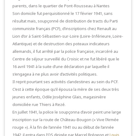
parents, dans le quartier de Pont-Rousseau à Nantes
Son domicile fut perquisitionné le 17 février 1941, sans
résultat mais, soupçonné de distribution de tracts du Parti
communiste français (PCF), d’inscriptions chez Renault au
Lion d’or à Saint-Sébastien-sur-Loire (Loire-Inférieure, Loire-
Atlantique) et de destruction des poteaux indicateurs
allemands, il fut arrêté par la police française, incarcéré au
Centre de séjour surveillé du Croisic et ne fut libéré que le
16 avril 1941 à la suite d’une déclaration par laquelle il
s’engagea à ne plus avoir d’activités politiques.
Il reprit pourtant ses activités clandestines au sein du PCF.
C’est à cette époque qu’il épousa la mère de ses deux très
jeunes enfants, Odile Joséphine Glais, magasinière
domiciliée rue Thiers à Rezé.
En juillet 1941, la police le soupçonna d’avoir peint une large
inscription sur la route de Château-Bougon (« Vive l’Armée
rouge »). À la fin de l’année 1941 ou au début de l’année
1942, il entra dans l’OS dirigée par Marcel Brégeon et
Louis