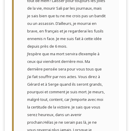
tout de mêm ! Laisser pour toujours les joies
de la vie, mourir Sali par les journaux, mais
je sais bien que tu ne me crois pas un bandit
ou un assassin. D’ailleurs, je mourrai en
brave, en français et je regarderai les fusils
ennemis n face. Je me suis fait à cette idée
depuis près de 6 mois.
J’espère que ma mort servira d’exemple à
ceux qui viendront derrière moi. Ma
dernière pensée sera pour vous tous que
j’ai fait souffrir par nos actes. Vous direz à
Gérard et à Serge quand ils seront grands,
pourquoi et comment je suis mort. Je meurs,
malgré tout, content, car j’emporte avec moi
la certitude de la victoire. Je sais que vous
serez heureux, dans un avenir
prochain.Hélas je ne serain pas là, je ne
vous reverrai plus jamais. Lorsque je