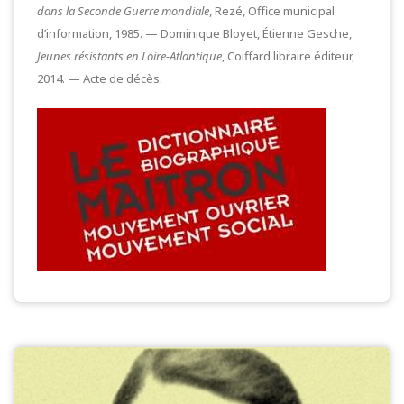
dans la Seconde Guerre mondiale
, Rezé, Office municipal
d’information, 1985. — Dominique Bloyet, Étienne Gesche,
Jeunes résistants en Loire-Atlantique
, Coiffard libraire éditeur,
2014. — Acte de décès.