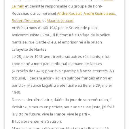
Le Paih
et devint le responsable du groupe de Pont-
Rousseau qui comprenait
André Rouault
,
André Guinoiseau
,
Robert Douineau
et
Maurice Jouaud
.
Arrêté au mois d’août 1942 par le Service de police
anticommuniste (SPAC), il fut torturé au siège de la police
nantaise, rue Garde-Dieu, et emprisonné à la prison
Lafayette de Nantes.
Le 28 janvier 1943, avec trente-six autres résistants, il fut
condamné à mort par le tribunal allemand de Nantes
(« Procès des 42 ») pour avoir participé à onze attentats. Au
tribunal, il déclara avoir « agi en patriote français et non en
bandit ». Maurice Lagathu a été fusillé au Bêle le 29 janvier
1943.
Dans sa dernière lettre, datée du jour de son exécution, il
écrivit : « Je meurs en patriote pour une cause juste, j’ai foi à
la victoire future. Vive la France, vive le parti ».
Il fut alors enterré à Sautron.
Maurice Lagathu a été reconnu Mort pour la France le 16