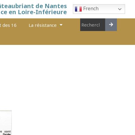
âteaubriant de Nantes
French
nce en Loire-Inférieure
t des 16
La résistance