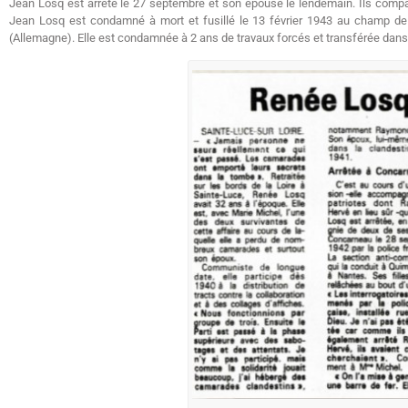
Jean Losq est arrêté le 27 septembre et son épouse le lendemain. Ils compar
Jean Losq est condamné à mort et fusillé le 13 février 1943 au champ de 
(Allemagne). Elle est condamnée à 2 ans de travaux forcés et transférée da