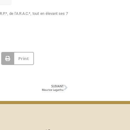
P.*, de l’A.R.A.C.*, tout en élevant ses 7
Print
SUIVANT
Maurice Lagathu