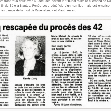
aîtront tous deux avec 43 accusés devant le tribunal militaire allemand de Na
tir du Bêle à Nantes. Renée Losq bénéficie d’un non lieu mais est emprison
ns les camps de la mort de Ravensbrück et Mauthausen.