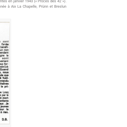
ntes en janvier 1943 (« Procès des 42 »).
née à Aix La Chapelle, Prünn et Breslun