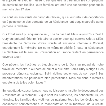
et aujourd’hui avec le musée, c’est que dès la Libération les compagnons
de captivité des fusillés, leurs familles, ont créé une association pour que la
mémoire des 27 vive.
Ce sont les survivants du camp de Choisel, qui à leur retour de déportation
ou à peine sortis des combats de La Résistance, ont acquis parcelle après
parcelle la Sablière.
Oui, l’État aurait pu acquérir ce lieu, il ne l’a pas fait. Mais, aujourd’hui c’est L
Oury qui prétend réécrire l’Histoire et spolier ceux qui comme Odette Nilès,
Présidente de l’Amicale Voves Rouillé et ancienne internée à Choisel,
entretiennent la mémoire. De cette mémoire dédiée à toute la Résistance,
La Sablière est le seul lieu d’exécution en France restant en permanence
ouvert à tous !
Que pèsent les facéties et élucubrations de L. Oury au regard de notre
travail de mémoire ? Au nom de qui et à quel titre Louis Oury s’érige-t-il en
procureur, dénonce, ordonne… Est-il victime seulement de son ego ? Ses
manifestations me paraissent bien pathétiques. Mais qui donc a intérêt à
entretenir de telles polémiques ?
En tout état de cause, jamais nous ne laisserons insulter le dévouement des
« militants de la mémoire » que sont les historiens, les conservateurs, les
témoins, les familles des victimes du nazisme, tous les bénévoles qui se
consacrent honnêtement à la manifestation de la mémoire, de la réalité