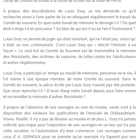
camp de Choisel se situait à la sortie de la ville sur la route de Fercé.
À propos des élucubrations de Louis Oury, Je me demande ce qu’il
recherche sinon à faire parler de lui en attaquant régulièrement le travail du
Comité du souvenir. En quoi notre travail de mémoire le dérange-t-il ? De quel
droit s’érige-t-il en procureur ? Où bien de qui est-il ou se fait-il l’instrument ?
Louis Oury se permet de juger qui était résistant, qui ne l’était pas, selon qu’
il était ou non ,communiste. C’est Louis Oury qui « réécrit l’Histoire à sa
façon ». Le seul but du Comité du Souvenir est de transmettre la mémoire
des Résistants, des victimes du nazisme, de lutter contre les falsificateurs
et autres négationnistes.
Louis Oury a participé un temps au travail de mémoire, personne ne le nie, il
fut même à une époque membre de notre Comité du souvenir. Sans le
Comité du souvenir, la pièce écrite par Louis Oury n’aurait pas été produite.
Que nous reproche-t-il ? D’avoir élargi notre travail depuis pour faire revivre
et reconnaître la mémoire d’autres Résistants ?
À propos de l’absence de ses ouvrages au sein du musée, seuls sont à la
disposition des visiteurs les publications de l’Amicale de Châteaubriant-
Voves- Rouillé. Il n’y a pas de librairie au musée et de plus L. Oury n’a jamais
sollicité quiconque pour l’exposition de ses ouvrages en un lieu qui n’a pas
cette vocation, ni l’autorisation d’y tenir commerce. Les ouvrages comme
ceux d’ A. GERNOUX pour ne prendre qu’un exemple n’y figurent pas non