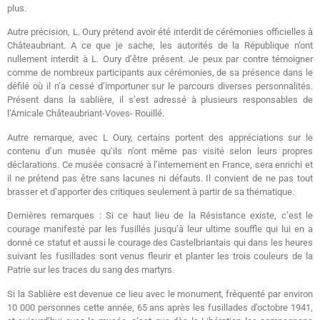
plus.
Autre précision, L. Oury prétend avoir été interdit de cérémonies officielles à
Châteaubriant. A ce que je sache, les autorités de la République n’ont
nullement interdit à L. Oury d’être présent. Je peux par contre témoigner
comme de nombreux participants aux cérémonies, de sa présence dans le
défilé où il n’a cessé d’importuner sur le parcours diverses personnalités.
Présent dans la sablière, il s’est adressé à plusieurs responsables de
l’Amicale Châteaubriant-Voves- Rouillé.
Autre remarque, avec L Oury, certains portent des appréciations sur le
contenu d’un musée qu’ils n’ont même pas visité selon leurs propres
déclarations. Ce musée consacré à l’internement en France, sera enrichi et
il ne prétend pas être sans lacunes ni défauts. Il convient de ne pas tout
brasser et d’apporter des critiques seulement à partir de sa thématique.
Dernières remarques : Si ce haut lieu de la Résistance existe, c’est le
courage manifesté par les fusillés jusqu’à leur ultime souffle qui lui en a
donné ce statut et aussi le courage des Castelbriantais qui dans les heures
suivant les fusillades sont venus fleurir et planter les trois couleurs de la
Patrie sur les traces du sang des martyrs.
Si la Sablière est devenue ce lieu avec le monument, fréquenté par environ
10 000 personnes cette année, 65 ans après les fusillades d’octobre 1941,