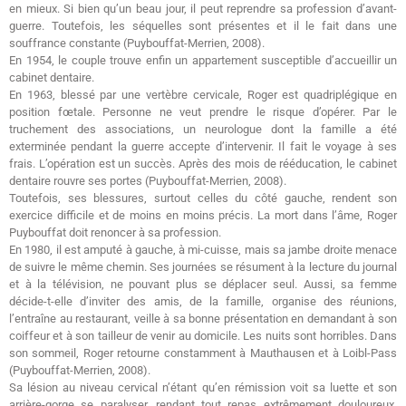
en mieux. Si bien qu’un beau jour, il peut reprendre sa profession d’avant-
guerre. Toutefois, les séquelles sont présentes et il le fait dans une
souffrance constante (Puybouffat-Merrien, 2008).
En 1954, le couple trouve enfin un appartement susceptible d’accueillir un
cabinet dentaire.
En 1963, blessé par une vertèbre cervicale, Roger est quadriplégique en
position fœtale. Personne ne veut prendre le risque d’opérer. Par le
truchement des associations, un neurologue dont la famille a été
exterminée pendant la guerre accepte d’intervenir. Il fait le voyage à ses
frais. L’opération est un succès. Après des mois de rééducation, le cabinet
dentaire rouvre ses portes (Puybouffat-Merrien, 2008).
Toutefois, ses blessures, surtout celles du côté gauche, rendent son
exercice difficile et de moins en moins précis. La mort dans l’âme, Roger
Puybouffat doit renoncer à sa profession.
En 1980, il est amputé à gauche, à mi-cuisse, mais sa jambe droite menace
de suivre le même chemin. Ses journées se résument à la lecture du journal
et à la télévision, ne pouvant plus se déplacer seul. Aussi, sa femme
décide-t-elle d’inviter des amis, de la famille, organise des réunions,
l’entraîne au restaurant, veille à sa bonne présentation en demandant à son
coiffeur et à son tailleur de venir au domicile. Les nuits sont horribles. Dans
son sommeil, Roger retourne constamment à Mauthausen et à Loibl-Pass
(Puybouffat-Merrien, 2008).
Sa lésion au niveau cervical n’étant qu’en rémission voit sa luette et son
arrière-gorge se paralyser, rendant tout repas extrêmement douloureux.