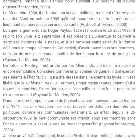
compagne, renonce aux siennes pour subvenir aux besoins du couple
(Puybouffat-Merrien, 2008).
Le 30 octobre 1934, il effectue son service militaire, mais est réformé pour
maladie. C’est en octobre 1935 qu’il est incorporé. Il quitte l’armée sous-
lieutenant de réserve des services de santé (Puybouffat- Merrien, 2008).
Lorsque la guerre éclate, Roger Puybouffat est mobilisé le 25 août 1939. Il
rejoint son unité le 2 septembre. Il est présent à Dunkerque et parvient à
sortir ses hommes de la nasse, et à les ramener sains et saufs à Pontivy
déjà sous la coupe allemande. Cet exploit, d’avoir sauvé tous ses hommes,
sera un de ses plus grands motifs de fierté pour le reste de ses jours
(Puybouffat-Merrien, 2008).
De retour à Pontivy, il est arrêté par les Allemands, alors qu’il n’a pas été
encore démobilisé. Considéré comme un prisonnier de guerre, il doit exercer
ses talents à l’hôpital civil qui a été dressé dans l’enceinte du lycée. Il n’est
libéré que le 19 février 1941. Le 1er mars, Roger rejoint Châteaubriant où il a
trouvé un confrère, Pierre Bernou, qui l’accueille et lui offre la possibilité
d’exercer son art (Puybouffat-Merrien, 2008).
Dans le même temps, le camp de Choisel ouvre de nouveau ses portes en
mai 1941. Il a une vocation : celle de recevoir en détention des internés
politiques comme les communistes notamment. En effet, depuis le 26
septembre 1939, le parti communiste est interdit. Tous ses membres sont
fichés au carnet B. C’est le cas de Roger Puybouffat (Puybouffat-Merrien,
2008).
A peine arrivé à Châteaubriant, le couple Puybouffat se met en contact avec