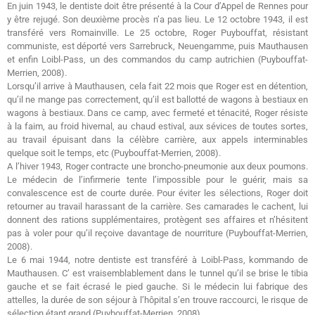
En juin 1943, le dentiste doit être présenté à la Cour d’Appel de Rennes pour
y être rejugé. Son deuxième procès n’a pas lieu. Le 12 octobre 1943, il est
transféré vers Romainville. Le 25 octobre, Roger Puybouffat, résistant
communiste, est déporté vers Sarrebruck, Neuengamme, puis Mauthausen
et enfin Loibl-Pass, un des commandos du camp autrichien (Puybouffat-
Merrien, 2008).
Lorsqu’il arrive à Mauthausen, cela fait 22 mois que Roger est en détention,
qu’il ne mange pas correctement, qu’il est ballotté de wagons à bestiaux en
wagons à bestiaux. Dans ce camp, avec fermeté et ténacité, Roger résiste
à la faim, au froid hivernal, au chaud estival, aux sévices de toutes sortes,
au travail épuisant dans la célèbre carrière, aux appels interminables
quelque soit le temps, etc (Puybouffat-Merrien, 2008).
A l’hiver 1943, Roger contracte une broncho-pneumonie aux deux poumons.
Le médecin de l’infirmerie tente l’impossible pour le guérir, mais sa
convalescence est de courte durée. Pour éviter les sélections, Roger doit
retourner au travail harassant de la carrière. Ses camarades le cachent, lui
donnent des rations supplémentaires, protègent ses affaires et n’hésitent
pas à voler pour qu’il reçoive davantage de nourriture (Puybouffat-Merrien,
2008).
Le 6 mai 1944, notre dentiste est transféré à Loibl-Pass, kommando de
Mauthausen. C’ est vraisemblablement dans le tunnel qu’il se brise le tibia
gauche et se fait écrasé le pied gauche. Si le médecin lui fabrique des
attelles, la durée de son séjour à l’hôpital s’en trouve raccourci, le risque de
sélection étant grand (Puybouffat-Merrien, 2008).