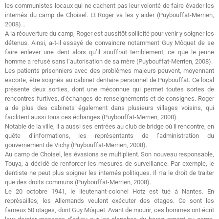
les communistes locaux qui ne cachent pas leur volonté de faire évader les
internés du camp de Choisel. Et Roger va les y aider (Puybouffat-Merrien,
2008)…
A la réouverture du camp, Roger est aussitôt sollicité pour venir y soigner les
détenus. Ainsi, a-t-il essayé de convaincre notamment Guy Môquet de se
faire enlever une dent alors qu’il souffrait terriblement, ce que le jeune
homme a refusé sans l’autorisation de sa mère (Puybouffat-Merrien, 2008).
Les patients prisonniers avec des problèmes majeurs peuvent, moyennant
escorte, être soignés au cabinet dentaire personnel de Puybouffat. Ce local
présente deux sorties, dont une méconnue qui permet toutes sortes de
rencontres furtives, d’échanges de renseignements et de consignes. Roger
a de plus des cabinets également dans plusieurs villages voisins, qui
facilitent aussi tous ces échanges (Puybouffat-Merrien, 2008).
Notable de la ville, il a aussi ses entrées au club de bridge où il rencontre, en
quête d’informations, les représentants de l’administration du
gouvernement de Vichy (Puybouffat-Merrien, 2008).
Au camp de Choisel, les évasions se multiplient. Son nouveau responsable,
Touya, a décidé de renforcer les mesures de surveillance. Par exemple, le
dentiste ne peut plus soigner les internés politiques. Il n’a le droit de traiter
que des droits communs (Puybouffat-Merrien, 2008).
Le 20 octobre 1941, le lieutenant-colonel Hotz est tué à Nantes. En
représailles, les Allemands veulent exécuter des otages. Ce sont les
fameux 50 otages, dont Guy Môquet. Avant de mourir, ces hommes ont écrit