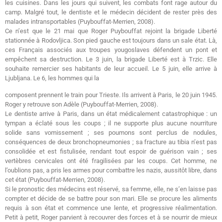
les cuisines. Dans les jours qui suivent, les combats font rage autour du
camp. Malgré tout, le dentiste et le médecin décident de rester près des
malades intransportables (Puybouffat-Merrien, 2008).
Ce n’est que le 21 mai que Roger Puybouffat rejoint la brigade Liberté
stationnée à Rodovljica. Son pied gauche est toujours dans un sale état. Là,
ces Français associés aux troupes yougoslaves défendent un pont et
empêchent sa destruction. Le 3 juin, la brigade Liberté est à Trzic. Elle
souhaite remercier ses habitants de leur accueil. Le 5 juin, elle arrive à
Ljubljana. Le 6, les hommes qui la
composent prennent le train pour Trieste. Ils arrivent à Paris, le 20 juin 1945.
Roger y retrouve son Adèle (Puybouffat-Merrien, 2008).
Le dentiste arrive à Paris, dans un état médicalement catastrophique : un
tympan a éclaté sous les coups ; il ne supporte plus aucune nourriture
solide sans vomissement ; ses poumons sont perclus de nodules,
conséquences de deux bronchopneumonies ; sa fracture au tibia n’est pas
consolidée et est fistulisée, rendant tout espoir de guérison vain ; ses
vertèbres cervicales ont été fragilisées par les coups. Cet homme, ne
l’oublions pas, a pris les armes pour combattre les nazis, aussitôt libre, dans
cet état (Puybouffat-Merrien, 2008).
Si le pronostic des médecins est réservé, sa femme, elle, ne s’en laisse pas
compter et décide de se battre pour son mari. Elle se procure les aliments
requis à son état et commence une lente, et progressive réalimentation.
Petit à petit, Roger parvient à recouvrer des forces et à se nourrir de mieux