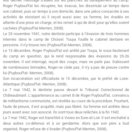
leur dernier message d’adieu sur les planches du baraquement au camp.
Roger Puybouffat les récupère, les évacue, les dissimule un temps dans
son cabinet, puis un temps à son domicile, dans une pièce consacrée à ses
activités de résistant où il reçoit aussi avec sa femme, les évadés en
attente d’une prise en charge, et les remet à qui de droit pour qu’elles soient
cachées (Puybouffat-Merrien, 2008).
Le 25 novembre 1941, notre dentiste participe à l’évasion de trois hommes
internés dans le camp de Choisel. Touya fouille le cabinet dentaire en
personne. Il n’y trouve rien (Puybouffat-Merrien, 2008).
Le 13 décembre, Roger Puybouffat est arrêté par Touya, le sous-lieutenant
du camp en question, qui le rend responsable des évasions du 25-26
novembre. Il est interrogé, reçoit des coups, mais ne parle pas. Subissant
de nombreuses brimades, Roger ne cède pas. Il n’y a pas de preuve contre
lui (Puybouffat- Merrien, 2008).
Son incarcération est officialisée le 15 décembre, par le préfet de Loire-
Atlantique (Puybouffat- Merrien, 2008).
Le 7 mai 1942, le dentiste passe devant le Tribunal Correctionnel de
Châteaubriant. L’appartenance au carnet B de Roger Puybouffat, convaincu
de militantisme communiste, est révélée au cours de la procédure. Pourtant,
faute de preuve, il est acquitté, mais pas libéré. Sa femme est arrêtée deux
jours avant avec son associé. Ils sont tous deux relâchés à la fin 1942.
Le 7 mai 1942, Roger est transféré à Voves en Eure-et-Loir. Il est enchaîné à
deux autres co-détenus et à un gendarme. Alors que son père a tout
organisé, Roger refuse de s’évader (Puybouffat-Merrien, 2008).