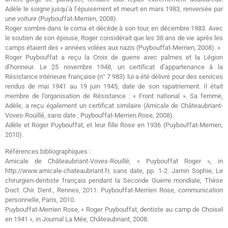
Adèle le soigne jusqu’à l’épuisement et meurt en mars 1983, renversée par
une voiture (Puybouffat-Merrien, 2008).
Roger sombre dans le coma et décède à son tour, en décembre 1983. Avec
le soutien de son épouse, Roger considérait que les 38 ans de vie après les
camps étaient des « années volées aux nazis (Puybouffat-Merrien, 2008). »
Roger Puybouffat a reçu la Croix de guerre avec palmes et la Légion
d’honneur. Le 25 novembre 1948, un certificat d’appartenance à la
Résistance intérieure française (n° 7 983) lui a été délivré pour des services
rendus de mai 1941 au 19 juin 1945, date de son rapatriement. Il était
membre de l’organisation de Résistance : « Front national ». Sa femme,
Adèle, a reçu également un certificat similaire (Amicale de Châteaubriant-
Voves-Rouillé, sans date ; Puybouffat-Merrien Rose, 2008).
Adèle et Roger Puybouffat, et leur fille Rose en 1936 (Puybouffat-Merrien,
2010).
Références bibliographiques :
Amicale de Châteaubriant-Voves-Rouillé, « Puybouffat Roger », in
http://www.amicale-chateaubriant.fr, sans date, pp. 1-2. Jamin Sophie, Le
chirurgien-dentiste français pendant la Seconde Guerre mondiale, Thèse
Doct. Chir. Dent., Rennes, 2011. Puybouffat-Merrien Rose, communication
personnelle, Paris, 2010.
Puybouffat-Merrien Rose, « Roger Puybouffat, dentiste au camp de Choisel
en 1941 », in Journal La Mée, Châteaubriant, 2008.