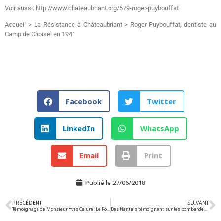
Voir aussi: http://www.chateaubriant.org/579-roger-puybouffat
Accueil > La Résistance à Châteaubriant > Roger Puybouffat, dentiste au
Camp de Choisel en 1941
Facebook
Twitter
LinkedIn
WhatsApp
Email
Print
Publié le
27/06/2018
PRÉCÉDENT
SUIVANT
Témoignage de Monsieur Yves Calurel Le Pouliguen, le 17/12/2012
Des Nantais témoignent sur les bombardements de 1943