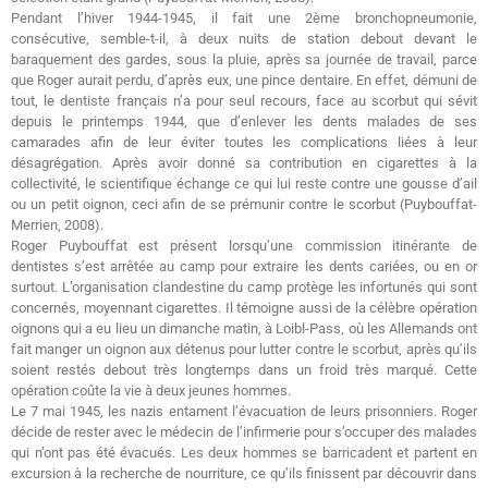
Pendant l’hiver 1944-1945, il fait une 2ème bronchopneumonie,
consécutive, semble-t-il, à deux nuits de station debout devant le
baraquement des gardes, sous la pluie, après sa journée de travail, parce
que Roger aurait perdu, d’après eux, une pince dentaire. En effet, démuni de
tout, le dentiste français n’a pour seul recours, face au scorbut qui sévit
depuis le printemps 1944, que d’enlever les dents malades de ses
camarades afin de leur éviter toutes les complications liées à leur
désagrégation. Après avoir donné sa contribution en cigarettes à la
collectivité, le scientifique échange ce qui lui reste contre une gousse d’ail
ou un petit oignon, ceci afin de se prémunir contre le scorbut (Puybouffat-
Merrien, 2008).
Roger Puybouffat est présent lorsqu’une commission itinérante de
dentistes s’est arrêtée au camp pour extraire les dents cariées, ou en or
surtout. L’organisation clandestine du camp protège les infortunés qui sont
concernés, moyennant cigarettes. Il témoigne aussi de la célèbre opération
oignons qui a eu lieu un dimanche matin, à Loibl-Pass, où les Allemands ont
fait manger un oignon aux détenus pour lutter contre le scorbut, après qu’ils
soient restés debout très longtemps dans un froid très marqué. Cette
opération coûte la vie à deux jeunes hommes.
Le 7 mai 1945, les nazis entament l’évacuation de leurs prisonniers. Roger
décide de rester avec le médecin de l’infirmerie pour s’occuper des malades
qui n’ont pas été évacués. Les deux hommes se barricadent et partent en
excursion à la recherche de nourriture, ce qu’ils finissent par découvrir dans